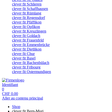
clever fit Schlieren
clever fit Schaffhausen
clever fit Rümlang
clever fit Regensdorf
clever fit Pfäffikon
clever fit Opfikon
clever fit Kreuzlingen
clever fit Goldach
clever fit Frauenfeld
clever fit Emmenbrücke
clever fit Dietlikon
clever fit Chur
clever fit Basel
clever fit Bachenbülach
clever fit Fribourg
clever fit Ostermundigen
Identifiant
0
CHF
0.00
Aller au contenu principal
Shop
clever fit Bern-Muri