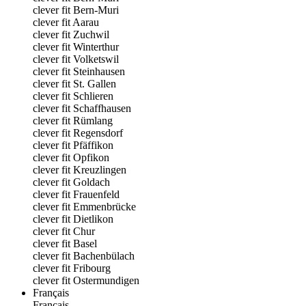
clever fit Bern-Muri
clever fit Aarau
clever fit Zuchwil
clever fit Winterthur
clever fit Volketswil
clever fit Steinhausen
clever fit St. Gallen
clever fit Schlieren
clever fit Schaffhausen
clever fit Rümlang
clever fit Regensdorf
clever fit Pfäffikon
clever fit Opfikon
clever fit Kreuzlingen
clever fit Goldach
clever fit Frauenfeld
clever fit Emmenbrücke
clever fit Dietlikon
clever fit Chur
clever fit Basel
clever fit Bachenbülach
clever fit Fribourg
clever fit Ostermundigen
Français
Français