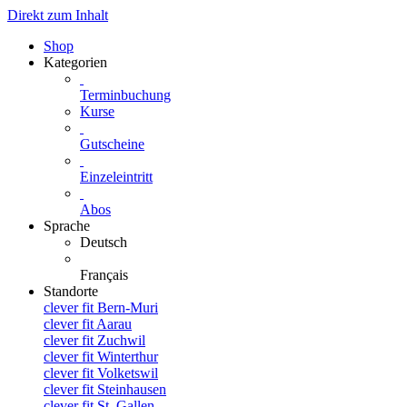
Direkt zum Inhalt
Shop
Kategorien
Terminbuchung
Kurse
Gutscheine
Einzeleintritt
Abos
Sprache
Deutsch
Français
Standorte
clever fit Bern-Muri
clever fit Aarau
clever fit Zuchwil
clever fit Winterthur
clever fit Volketswil
clever fit Steinhausen
clever fit St. Gallen