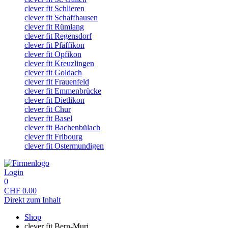
clever fit Schlieren
clever fit Schaffhausen
clever fit Rümlang
clever fit Regensdorf
clever fit Pfäffikon
clever fit Opfikon
clever fit Kreuzlingen
clever fit Goldach
clever fit Frauenfeld
clever fit Emmenbrücke
clever fit Dietlikon
clever fit Chur
clever fit Basel
clever fit Bachenbülach
clever fit Fribourg
clever fit Ostermundigen
Login
0
CHF
0.00
Direkt zum Inhalt
Shop
clever fit Bern-Muri