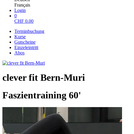
Français
Login
0
CHF
0.00
Terminbuchung
Kurse
Gutscheine
Einzeleintritt
Abos
clever fit Bern-Muri
Faszientraining 60'