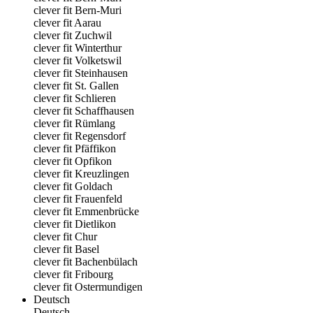
clever fit Bern-Muri
clever fit Aarau
clever fit Zuchwil
clever fit Winterthur
clever fit Volketswil
clever fit Steinhausen
clever fit St. Gallen
clever fit Schlieren
clever fit Schaffhausen
clever fit Rümlang
clever fit Regensdorf
clever fit Pfäffikon
clever fit Opfikon
clever fit Kreuzlingen
clever fit Goldach
clever fit Frauenfeld
clever fit Emmenbrücke
clever fit Dietlikon
clever fit Chur
clever fit Basel
clever fit Bachenbülach
clever fit Fribourg
clever fit Ostermundigen
Deutsch
Deutsch