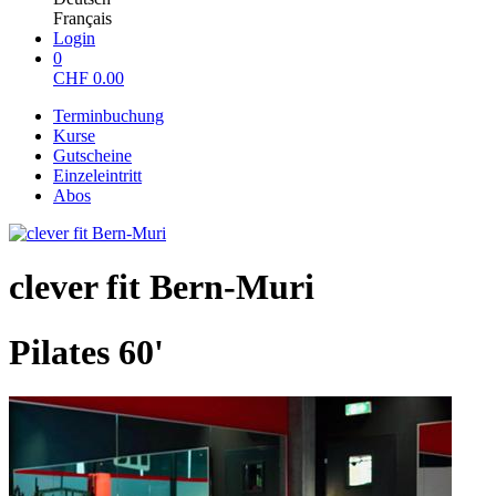
Français
Login
0
CHF
0.00
Terminbuchung
Kurse
Gutscheine
Einzeleintritt
Abos
clever fit Bern-Muri
Pilates 60'