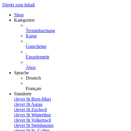
Direkt zum Inhalt
Shop
Kategorien
Terminbuchung
Kurse
Gutscheine
Einzeleintritt
Abos
Sprache
Deutsch
Français
Standorte
clever fit Bern-Muri
clever fit Aarau
clever fit Zuchwil
clever fit Winterthur
clever fit Volketswil
clever fit Steinhausen
clever fit St. Gallen