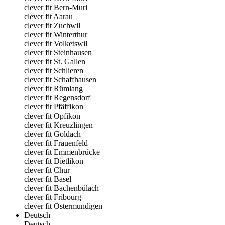
clever fit Bern-Muri
clever fit Aarau
clever fit Zuchwil
clever fit Winterthur
clever fit Volketswil
clever fit Steinhausen
clever fit St. Gallen
clever fit Schlieren
clever fit Schaffhausen
clever fit Rümlang
clever fit Regensdorf
clever fit Pfäffikon
clever fit Opfikon
clever fit Kreuzlingen
clever fit Goldach
clever fit Frauenfeld
clever fit Emmenbrücke
clever fit Dietlikon
clever fit Chur
clever fit Basel
clever fit Bachenbülach
clever fit Fribourg
clever fit Ostermundigen
Deutsch
Deutsch