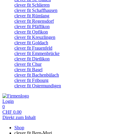
clever fit Schlieren
clever fit Schaffhausen
clever fit Rümlang
clever fit Regensdorf
clever fit Pfäffikon
clever fit Opfikon
clever fit Kreuzlingen
clever fit Goldach
clever fit Frauenfeld
clever fit Emmenbrücke
clever fit Dietlikon
clever fit Chur
clever fit Basel
clever fit Bachenbülach
clever fit Fribourg
clever fit Ostermundigen
Login
0
CHF
0.00
Direkt zum Inhalt
Shop
clever fit Bern-Muri