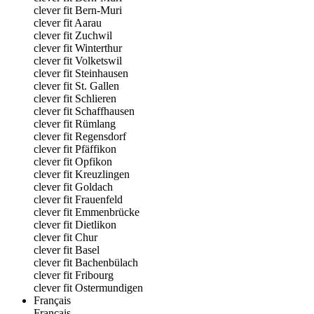
clever fit Bern-Muri
clever fit Aarau
clever fit Zuchwil
clever fit Winterthur
clever fit Volketswil
clever fit Steinhausen
clever fit St. Gallen
clever fit Schlieren
clever fit Schaffhausen
clever fit Rümlang
clever fit Regensdorf
clever fit Pfäffikon
clever fit Opfikon
clever fit Kreuzlingen
clever fit Goldach
clever fit Frauenfeld
clever fit Emmenbrücke
clever fit Dietlikon
clever fit Chur
clever fit Basel
clever fit Bachenbülach
clever fit Fribourg
clever fit Ostermundigen
Français
Français