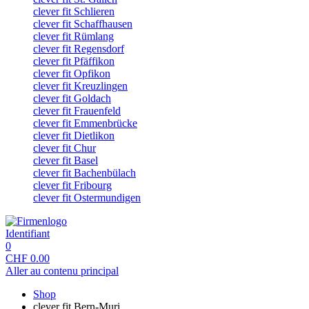
clever fit Schlieren
clever fit Schaffhausen
clever fit Rümlang
clever fit Regensdorf
clever fit Pfäffikon
clever fit Opfikon
clever fit Kreuzlingen
clever fit Goldach
clever fit Frauenfeld
clever fit Emmenbrücke
clever fit Dietlikon
clever fit Chur
clever fit Basel
clever fit Bachenbülach
clever fit Fribourg
clever fit Ostermundigen
Identifiant
0
CHF
0.00
Aller au contenu principal
Shop
clever fit Bern-Muri