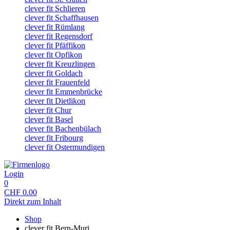
clever fit Schlieren
clever fit Schaffhausen
clever fit Rümlang
clever fit Regensdorf
clever fit Pfäffikon
clever fit Opfikon
clever fit Kreuzlingen
clever fit Goldach
clever fit Frauenfeld
clever fit Emmenbrücke
clever fit Dietlikon
clever fit Chur
clever fit Basel
clever fit Bachenbülach
clever fit Fribourg
clever fit Ostermundigen
Login
0
CHF
0.00
Direkt zum Inhalt
Shop
clever fit Bern-Muri