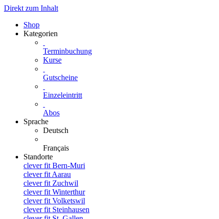
Direkt zum Inhalt
Shop
Kategorien
Terminbuchung
Kurse
Gutscheine
Einzeleintritt
Abos
Sprache
Deutsch
Français
Standorte
clever fit Bern-Muri
clever fit Aarau
clever fit Zuchwil
clever fit Winterthur
clever fit Volketswil
clever fit Steinhausen
clever fit St. Gallen