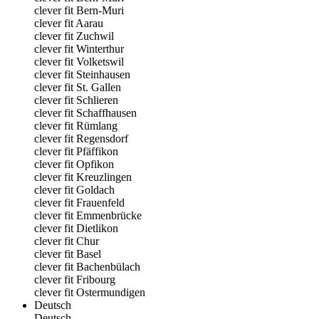
clever fit Bern-Muri
clever fit Aarau
clever fit Zuchwil
clever fit Winterthur
clever fit Volketswil
clever fit Steinhausen
clever fit St. Gallen
clever fit Schlieren
clever fit Schaffhausen
clever fit Rümlang
clever fit Regensdorf
clever fit Pfäffikon
clever fit Opfikon
clever fit Kreuzlingen
clever fit Goldach
clever fit Frauenfeld
clever fit Emmenbrücke
clever fit Dietlikon
clever fit Chur
clever fit Basel
clever fit Bachenbülach
clever fit Fribourg
clever fit Ostermundigen
Deutsch
Deutsch