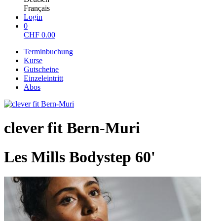
Français
Login
0
CHF
0.00
Terminbuchung
Kurse
Gutscheine
Einzeleintritt
Abos
clever fit Bern-Muri
Les Mills Bodystep 60'