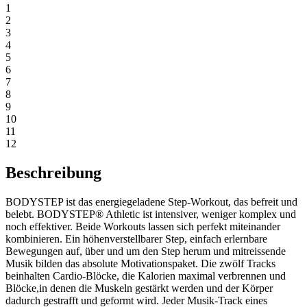
1
2
3
4
5
6
7
8
9
10
11
12
Beschreibung
BODYSTEP ist das energiegeladene Step-Workout, das befreit und
belebt. BODYSTEP® Athletic ist intensiver, weniger komplex und
noch effektiver. Beide Workouts lassen sich perfekt miteinander
kombinieren. Ein höhenverstellbarer Step, einfach erlernbare
Bewegungen auf, über und um den Step herum und mitreissende
Musik bilden das absolute Motivationspaket. Die zwölf Tracks
beinhalten Cardio-Blöcke, die Kalorien maximal verbrennen und
Blöcke,in denen die Muskeln gestärkt werden und der Körper
dadurch gestrafft und geformt wird. Jeder Musik-Track eines