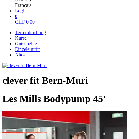
Français
Login
0
CHF
0.00
Terminbuchung
Kurse
Gutscheine
Einzeleintritt
Abos
clever fit Bern-Muri
Les Mills Bodypump 45'