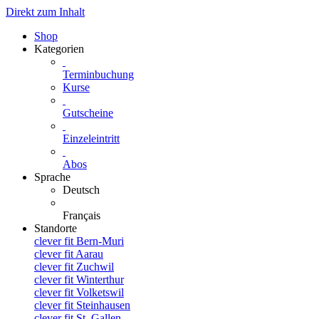
Direkt zum Inhalt
Shop
Kategorien
Terminbuchung
Kurse
Gutscheine
Einzeleintritt
Abos
Sprache
Deutsch
Français
Standorte
clever fit Bern-Muri
clever fit Aarau
clever fit Zuchwil
clever fit Winterthur
clever fit Volketswil
clever fit Steinhausen
clever fit St. Gallen