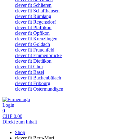
clever fit Schlieren
clever fit Schaffhausen
clever fit Rümlang
clever fit Regensdorf
clever fit Pfäffikon
clever fit Opfikon
clever fit Kreuzlingen
clever fit Goldach
clever fit Frauenfeld
clever fit Emmenbrücke
clever fit Dietlikon
clever fit Chur
clever fit Basel
clever fit Bachenbülach
clever fit Fribourg
clever fit Ostermundigen
Login
0
CHF
0.00
Direkt zum Inhalt
Shop
clever fit Bern-Muri