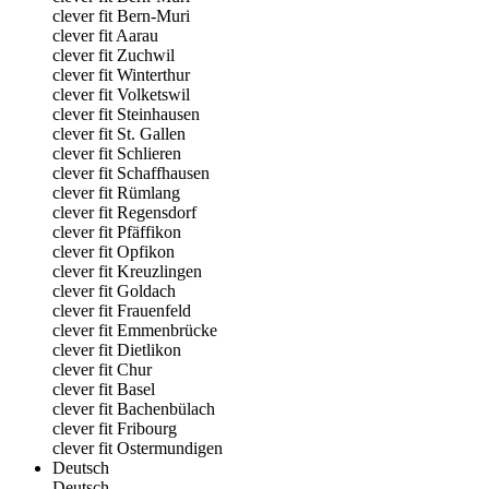
clever fit Bern-Muri
clever fit Aarau
clever fit Zuchwil
clever fit Winterthur
clever fit Volketswil
clever fit Steinhausen
clever fit St. Gallen
clever fit Schlieren
clever fit Schaffhausen
clever fit Rümlang
clever fit Regensdorf
clever fit Pfäffikon
clever fit Opfikon
clever fit Kreuzlingen
clever fit Goldach
clever fit Frauenfeld
clever fit Emmenbrücke
clever fit Dietlikon
clever fit Chur
clever fit Basel
clever fit Bachenbülach
clever fit Fribourg
clever fit Ostermundigen
Deutsch
Deutsch