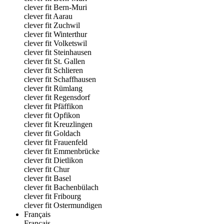
clever fit Bern-Muri
clever fit Aarau
clever fit Zuchwil
clever fit Winterthur
clever fit Volketswil
clever fit Steinhausen
clever fit St. Gallen
clever fit Schlieren
clever fit Schaffhausen
clever fit Rümlang
clever fit Regensdorf
clever fit Pfäffikon
clever fit Opfikon
clever fit Kreuzlingen
clever fit Goldach
clever fit Frauenfeld
clever fit Emmenbrücke
clever fit Dietlikon
clever fit Chur
clever fit Basel
clever fit Bachenbülach
clever fit Fribourg
clever fit Ostermundigen
Français
Français