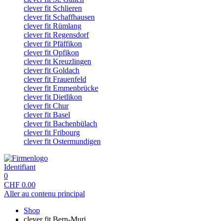
clever fit Schlieren
clever fit Schaffhausen
clever fit Rümlang
clever fit Regensdorf
clever fit Pfäffikon
clever fit Opfikon
clever fit Kreuzlingen
clever fit Goldach
clever fit Frauenfeld
clever fit Emmenbrücke
clever fit Dietlikon
clever fit Chur
clever fit Basel
clever fit Bachenbülach
clever fit Fribourg
clever fit Ostermundigen
Identifiant
0
CHF
0.00
Aller au contenu principal
Shop
clever fit Bern-Muri