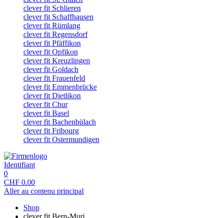
clever fit Schlieren
clever fit Schaffhausen
clever fit Rümlang
clever fit Regensdorf
clever fit Pfäffikon
clever fit Opfikon
clever fit Kreuzlingen
clever fit Goldach
clever fit Frauenfeld
clever fit Emmenbrücke
clever fit Dietlikon
clever fit Chur
clever fit Basel
clever fit Bachenbülach
clever fit Fribourg
clever fit Ostermundigen
Identifiant
0
CHF
0.00
Aller au contenu principal
Shop
clever fit Bern-Muri