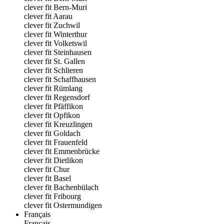
clever fit Bern-Muri
clever fit Aarau
clever fit Zuchwil
clever fit Winterthur
clever fit Volketswil
clever fit Steinhausen
clever fit St. Gallen
clever fit Schlieren
clever fit Schaffhausen
clever fit Rümlang
clever fit Regensdorf
clever fit Pfäffikon
clever fit Opfikon
clever fit Kreuzlingen
clever fit Goldach
clever fit Frauenfeld
clever fit Emmenbrücke
clever fit Dietlikon
clever fit Chur
clever fit Basel
clever fit Bachenbülach
clever fit Fribourg
clever fit Ostermundigen
Français
Français