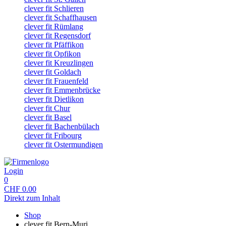
clever fit Schlieren
clever fit Schaffhausen
clever fit Rümlang
clever fit Regensdorf
clever fit Pfäffikon
clever fit Opfikon
clever fit Kreuzlingen
clever fit Goldach
clever fit Frauenfeld
clever fit Emmenbrücke
clever fit Dietlikon
clever fit Chur
clever fit Basel
clever fit Bachenbülach
clever fit Fribourg
clever fit Ostermundigen
Login
0
CHF
0.00
Direkt zum Inhalt
Shop
clever fit Bern-Muri