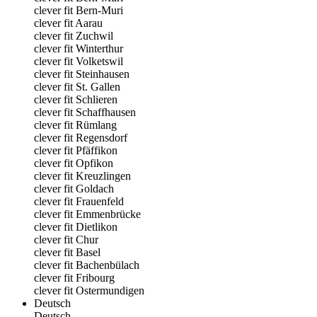
clever fit Bern-Muri
clever fit Aarau
clever fit Zuchwil
clever fit Winterthur
clever fit Volketswil
clever fit Steinhausen
clever fit St. Gallen
clever fit Schlieren
clever fit Schaffhausen
clever fit Rümlang
clever fit Regensdorf
clever fit Pfäffikon
clever fit Opfikon
clever fit Kreuzlingen
clever fit Goldach
clever fit Frauenfeld
clever fit Emmenbrücke
clever fit Dietlikon
clever fit Chur
clever fit Basel
clever fit Bachenbülach
clever fit Fribourg
clever fit Ostermundigen
Deutsch
Deutsch