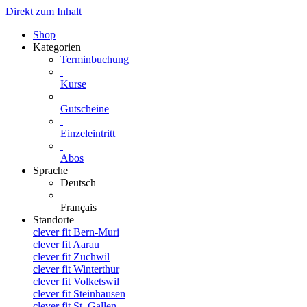
Direkt zum Inhalt
Shop
Kategorien
Terminbuchung
Kurse
Gutscheine
Einzeleintritt
Abos
Sprache
Deutsch
Français
Standorte
clever fit Bern-Muri
clever fit Aarau
clever fit Zuchwil
clever fit Winterthur
clever fit Volketswil
clever fit Steinhausen
clever fit St. Gallen