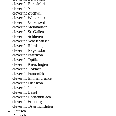
clever fit Bern-Muri
clever fit Aarau
clever fit Zuchwil
clever fit Winterthur
clever fit Volketswil
clever fit Steinhausen
clever fit St. Gallen
clever fit Schlieren
clever fit Schaffhausen
clever fit Rümlang
clever fit Regensdorf
clever fit Pfäffikon
clever fit Opfikon
clever fit Kreuzlingen
clever fit Goldach
clever fit Frauenfeld
clever fit Emmenbrücke
clever fit Dietlikon
clever fit Chur
clever fit Basel
clever fit Bachenbülach
clever fit Fribourg
clever fit Ostermundigen
Deutsch
Deutsch