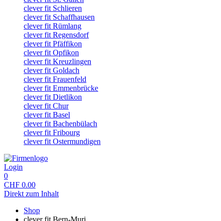
clever fit Schlieren
clever fit Schaffhausen
clever fit Rümlang
clever fit Regensdorf
clever fit Pfäffikon
clever fit Opfikon
clever fit Kreuzlingen
clever fit Goldach
clever fit Frauenfeld
clever fit Emmenbrücke
clever fit Dietlikon
clever fit Chur
clever fit Basel
clever fit Bachenbülach
clever fit Fribourg
clever fit Ostermundigen
Login
0
CHF
0.00
Direkt zum Inhalt
Shop
clever fit Bern-Muri