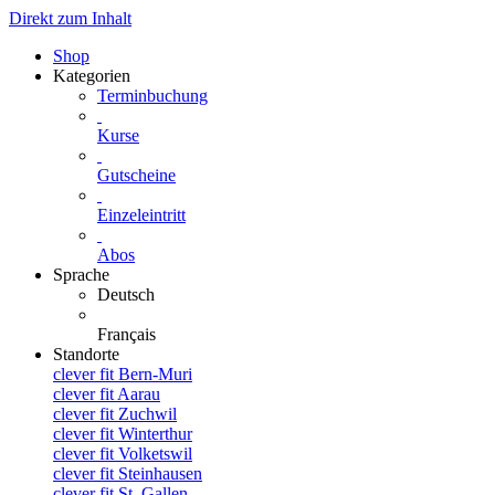
Direkt zum Inhalt
Shop
Kategorien
Terminbuchung
Kurse
Gutscheine
Einzeleintritt
Abos
Sprache
Deutsch
Français
Standorte
clever fit Bern-Muri
clever fit Aarau
clever fit Zuchwil
clever fit Winterthur
clever fit Volketswil
clever fit Steinhausen
clever fit St. Gallen