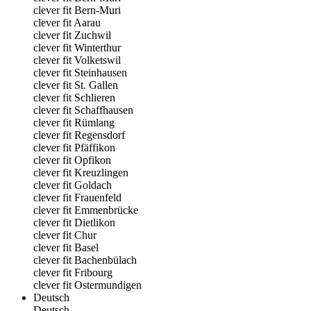
clever fit Bern-Muri
clever fit Aarau
clever fit Zuchwil
clever fit Winterthur
clever fit Volketswil
clever fit Steinhausen
clever fit St. Gallen
clever fit Schlieren
clever fit Schaffhausen
clever fit Rümlang
clever fit Regensdorf
clever fit Pfäffikon
clever fit Opfikon
clever fit Kreuzlingen
clever fit Goldach
clever fit Frauenfeld
clever fit Emmenbrücke
clever fit Dietlikon
clever fit Chur
clever fit Basel
clever fit Bachenbülach
clever fit Fribourg
clever fit Ostermundigen
Deutsch
Deutsch