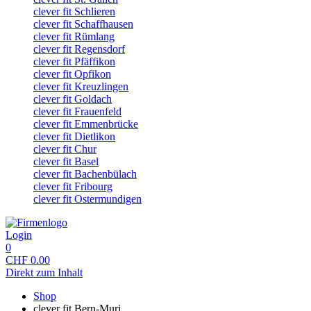
clever fit Schlieren
clever fit Schaffhausen
clever fit Rümlang
clever fit Regensdorf
clever fit Pfäffikon
clever fit Opfikon
clever fit Kreuzlingen
clever fit Goldach
clever fit Frauenfeld
clever fit Emmenbrücke
clever fit Dietlikon
clever fit Chur
clever fit Basel
clever fit Bachenbülach
clever fit Fribourg
clever fit Ostermundigen
Login
0
CHF
0.00
Direkt zum Inhalt
Shop
clever fit Bern-Muri