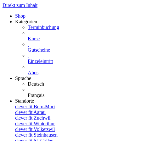
Direkt zum Inhalt
Shop
Kategorien
Terminbuchung
Kurse
Gutscheine
Einzeleintritt
Abos
Sprache
Deutsch
Français
Standorte
clever fit Bern-Muri
clever fit Aarau
clever fit Zuchwil
clever fit Winterthur
clever fit Volketswil
clever fit Steinhausen
clever fit St. Gallen