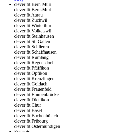
clever fit Bern-Muri
clever fit Bern-Muri
clever fit Aarau
clever fit Zuchwil
clever fit Winterthur
clever fit Volketswil
clever fit Steinhausen
clever fit St. Gallen
clever fit Schlieren
clever fit Schaffhausen
clever fit Rümlang
clever fit Regensdorf
clever fit Pfäffikon
clever fit Opfikon
clever fit Kreuzlingen
clever fit Goldach
clever fit Frauenfeld
clever fit Emmenbrücke
clever fit Dietlikon
clever fit Chur
clever fit Basel
clever fit Bachenbülach
clever fit Fribourg
clever fit Ostermundigen
Français