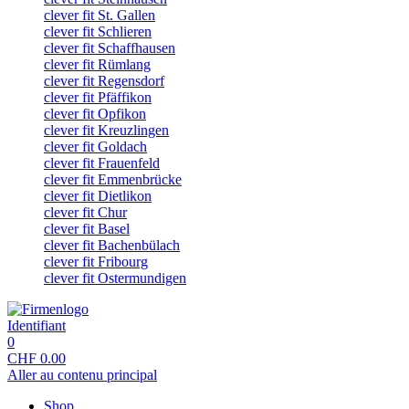
clever fit St. Gallen
clever fit Schlieren
clever fit Schaffhausen
clever fit Rümlang
clever fit Regensdorf
clever fit Pfäffikon
clever fit Opfikon
clever fit Kreuzlingen
clever fit Goldach
clever fit Frauenfeld
clever fit Emmenbrücke
clever fit Dietlikon
clever fit Chur
clever fit Basel
clever fit Bachenbülach
clever fit Fribourg
clever fit Ostermundigen
Identifiant
0
CHF
0.00
Aller au contenu principal
Shop