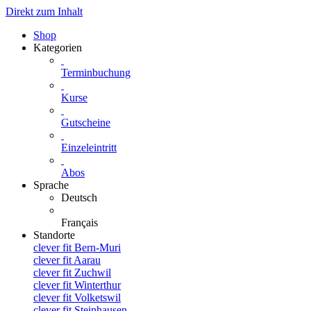
Direkt zum Inhalt
Shop
Kategorien
Terminbuchung
Kurse
Gutscheine
Einzeleintritt
Abos
Sprache
Deutsch
Français
Standorte
clever fit Bern-Muri
clever fit Aarau
clever fit Zuchwil
clever fit Winterthur
clever fit Volketswil
clever fit Steinhausen