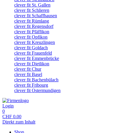
clever fit St. Gallen
clever fit Schlieren
clever fit Schaffhausen
clever fit Rümlang
clever fit Regensdorf
clever fit Pfäffikon
clever fit Opfikon
clever fit Kreuzlingen
clever fit Goldach
clever fit Frauenfeld
clever fit Emmenbrücke
clever fit Dietlikon
clever fit Chur
clever fit Basel
clever fit Bachenbülach
clever fit Fribourg
clever fit Ostermundigen
Login
0
CHF
0.00
Direkt zum Inhalt
Shop