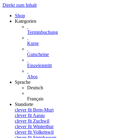
Direkt zum Inhalt
Shop
Kategorien
Terminbuchung
Kurse
Gutscheine
Einzeleintritt
Abos
Sprache
Deutsch
Français
Standorte
clever fit Bern-Muri
clever fit Aarau
clever fit Zuchwil
clever fit Winterthur
clever fit Volketswil
clever fit Steinhausen