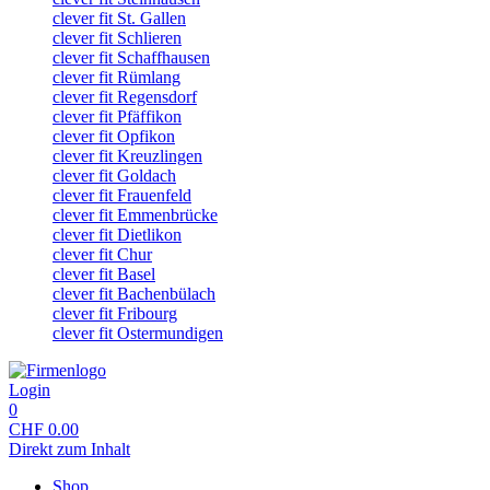
clever fit St. Gallen
clever fit Schlieren
clever fit Schaffhausen
clever fit Rümlang
clever fit Regensdorf
clever fit Pfäffikon
clever fit Opfikon
clever fit Kreuzlingen
clever fit Goldach
clever fit Frauenfeld
clever fit Emmenbrücke
clever fit Dietlikon
clever fit Chur
clever fit Basel
clever fit Bachenbülach
clever fit Fribourg
clever fit Ostermundigen
Login
0
CHF
0.00
Direkt zum Inhalt
Shop