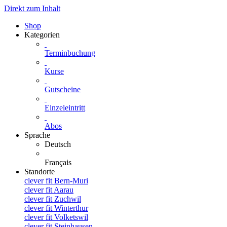
Direkt zum Inhalt
Shop
Kategorien
Terminbuchung
Kurse
Gutscheine
Einzeleintritt
Abos
Sprache
Deutsch
Français
Standorte
clever fit Bern-Muri
clever fit Aarau
clever fit Zuchwil
clever fit Winterthur
clever fit Volketswil
clever fit Steinhausen