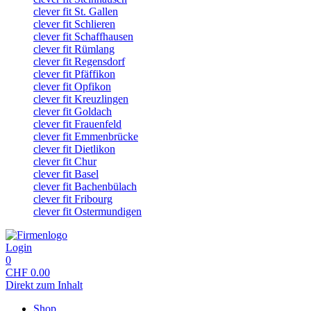
clever fit St. Gallen
clever fit Schlieren
clever fit Schaffhausen
clever fit Rümlang
clever fit Regensdorf
clever fit Pfäffikon
clever fit Opfikon
clever fit Kreuzlingen
clever fit Goldach
clever fit Frauenfeld
clever fit Emmenbrücke
clever fit Dietlikon
clever fit Chur
clever fit Basel
clever fit Bachenbülach
clever fit Fribourg
clever fit Ostermundigen
Login
0
CHF
0.00
Direkt zum Inhalt
Shop