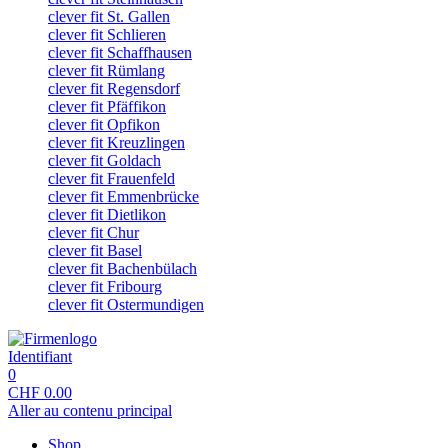
clever fit St. Gallen
clever fit Schlieren
clever fit Schaffhausen
clever fit Rümlang
clever fit Regensdorf
clever fit Pfäffikon
clever fit Opfikon
clever fit Kreuzlingen
clever fit Goldach
clever fit Frauenfeld
clever fit Emmenbrücke
clever fit Dietlikon
clever fit Chur
clever fit Basel
clever fit Bachenbülach
clever fit Fribourg
clever fit Ostermundigen
Identifiant
0
CHF
0.00
Aller au contenu principal
Shop