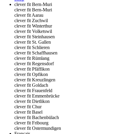
clever fit Bern-Muri
clever fit Bern-Muri
clever fit Aarau
clever fit Zuchwil
clever fit Winterthur
clever fit Volketswil
clever fit Steinhausen
clever fit St. Gallen
clever fit Schlieren
clever fit Schaffhausen
clever fit Rümlang
clever fit Regensdorf
clever fit Pfäffikon
clever fit Opfikon
clever fit Kreuzlingen
clever fit Goldach
clever fit Frauenfeld
clever fit Emmenbrücke
clever fit Dietlikon
clever fit Chur
clever fit Basel
clever fit Bachenbülach
clever fit Fribourg
clever fit Ostermundigen
Français