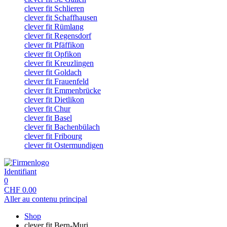
clever fit Schlieren
clever fit Schaffhausen
clever fit Rümlang
clever fit Regensdorf
clever fit Pfäffikon
clever fit Opfikon
clever fit Kreuzlingen
clever fit Goldach
clever fit Frauenfeld
clever fit Emmenbrücke
clever fit Dietlikon
clever fit Chur
clever fit Basel
clever fit Bachenbülach
clever fit Fribourg
clever fit Ostermundigen
Identifiant
0
CHF
0.00
Aller au contenu principal
Shop
clever fit Bern-Muri