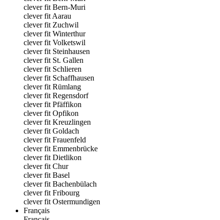
clever fit Bern-Muri
clever fit Aarau
clever fit Zuchwil
clever fit Winterthur
clever fit Volketswil
clever fit Steinhausen
clever fit St. Gallen
clever fit Schlieren
clever fit Schaffhausen
clever fit Rümlang
clever fit Regensdorf
clever fit Pfäffikon
clever fit Opfikon
clever fit Kreuzlingen
clever fit Goldach
clever fit Frauenfeld
clever fit Emmenbrücke
clever fit Dietlikon
clever fit Chur
clever fit Basel
clever fit Bachenbülach
clever fit Fribourg
clever fit Ostermundigen
Français
Français