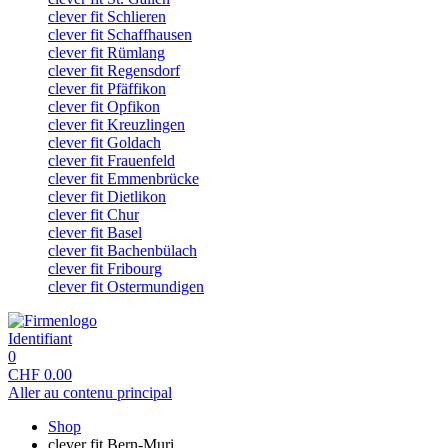
clever fit Schlieren
clever fit Schaffhausen
clever fit Rümlang
clever fit Regensdorf
clever fit Pfäffikon
clever fit Opfikon
clever fit Kreuzlingen
clever fit Goldach
clever fit Frauenfeld
clever fit Emmenbrücke
clever fit Dietlikon
clever fit Chur
clever fit Basel
clever fit Bachenbülach
clever fit Fribourg
clever fit Ostermundigen
Identifiant
0
CHF
0.00
Aller au contenu principal
Shop
clever fit Bern-Muri