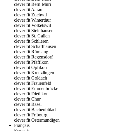
clever fit Bern-Muri
clever fit Aarau
clever fit Zuchwil
clever fit Winterthur
clever fit Volketswil
clever fit Steinhausen
clever fit St. Gallen
clever fit Schlieren
clever fit Schaffhausen
clever fit Rümlang
clever fit Regensdorf
clever fit Pfäffikon
clever fit Opfikon
clever fit Kreuzlingen
clever fit Goldach
clever fit Frauenfeld
clever fit Emmenbrücke
clever fit Dietlikon
clever fit Chur
clever fit Basel
clever fit Bachenbülach
clever fit Fribourg
clever fit Ostermundigen
Français
Français