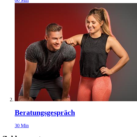
60
Min
Beratungsgespräch
30
Min