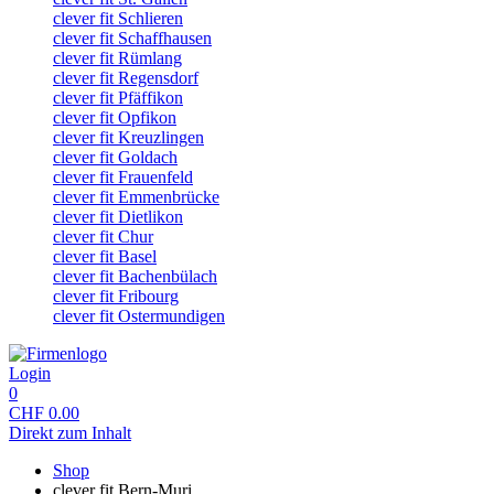
clever fit Schlieren
clever fit Schaffhausen
clever fit Rümlang
clever fit Regensdorf
clever fit Pfäffikon
clever fit Opfikon
clever fit Kreuzlingen
clever fit Goldach
clever fit Frauenfeld
clever fit Emmenbrücke
clever fit Dietlikon
clever fit Chur
clever fit Basel
clever fit Bachenbülach
clever fit Fribourg
clever fit Ostermundigen
Login
0
CHF
0.00
Direkt zum Inhalt
Shop
clever fit Bern-Muri