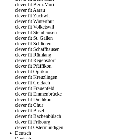
clever fit Bern-Muri
clever fit Aarau
clever fit Zuchwil
clever fit Winterthur
clever fit Volketswil
clever fit Steinhausen
clever fit St. Gallen
clever fit Schlieren
clever fit Schaffhausen
clever fit Rümlang
clever fit Regensdorf
clever fit Pfäffikon
clever fit Opfikon
clever fit Kreuzlingen
clever fit Goldach
clever fit Frauenfeld
clever fit Emmenbrücke
clever fit Dietlikon
clever fit Chur
clever fit Basel
clever fit Bachenbülach
clever fit Fribourg
clever fit Ostermundigen
Deutsch
Deutsch