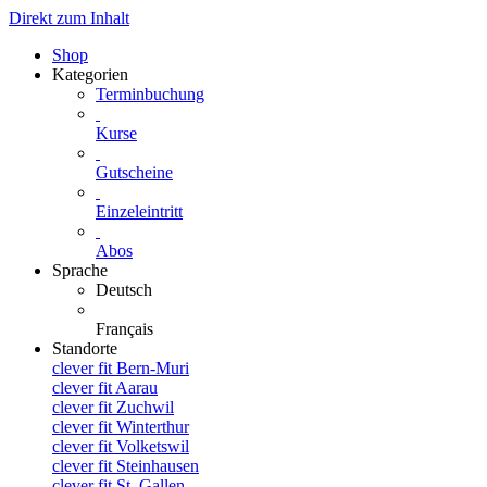
Direkt zum Inhalt
Shop
Kategorien
Terminbuchung
Kurse
Gutscheine
Einzeleintritt
Abos
Sprache
Deutsch
Français
Standorte
clever fit Bern-Muri
clever fit Aarau
clever fit Zuchwil
clever fit Winterthur
clever fit Volketswil
clever fit Steinhausen
clever fit St. Gallen